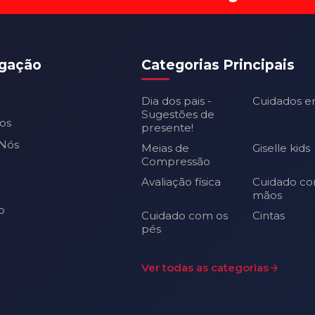
gação
Categorias Principais
Dia dos pais -
Cuidados e
Sugestões de
os
presente!
Nós
Meias de
Giselle kids
Compressão
Avaliação física
Cuidado co
mãos
o
Cuidado com os
Cintas
pés
Ver todas as categorias