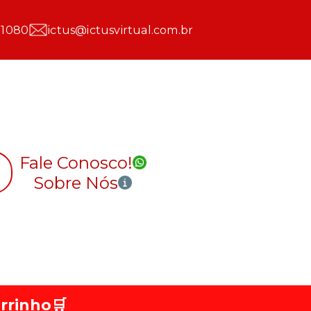
 1080
ictus@ictusvirtual.com.br
Fale Conosco!
Sobre Nós
rrinho
🛒