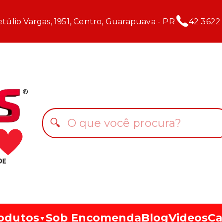
túlio Vargas, 1951, Centro, Guarapuava - PR
42 3622
🔍
odutos
Sob Encomenda
Blog
Videos
Ca
▼