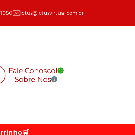
 1080
ictus@ictusvirtual.com.br
Fale Conosco!
Sobre Nós
rrinho
🛒