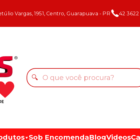
túlio Vargas, 1951, Centro, Guarapuava - PR
42 3622
🔍
odutos
Sob Encomenda
Blog
Videos
Ca
▼