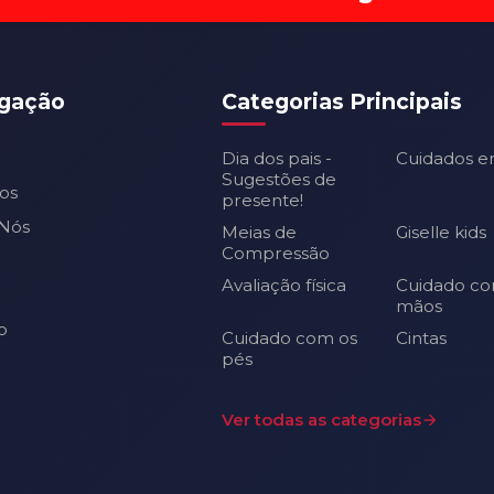
gação
Categorias Principais
Dia dos pais -
Cuidados e
Sugestões de
os
presente!
Nós
Meias de
Giselle kids
Compressão
Avaliação física
Cuidado co
mãos
o
Cuidado com os
Cintas
pés
Ver todas as categorias