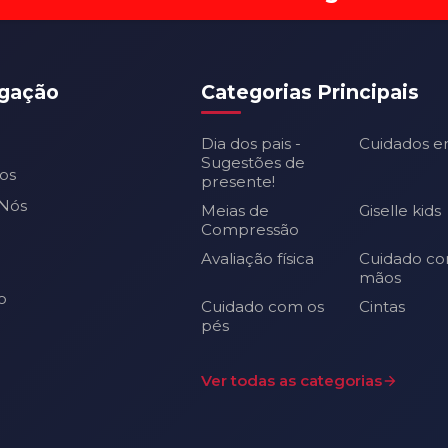
gação
Categorias Principais
Dia dos pais -
Cuidados e
Sugestões de
os
presente!
Nós
Meias de
Giselle kids
Compressão
Avaliação física
Cuidado co
mãos
o
Cuidado com os
Cintas
pés
Ver todas as categorias