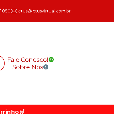
 1080
ictus@ictusvirtual.com.br
Fale Conosco!
Sobre Nós
rrinho
🛒