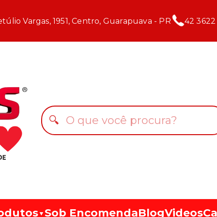
túlio Vargas, 1951, Centro, Guarapuava - PR
42 3622
🔍
odutos
Sob Encomenda
Blog
Videos
Ca
▼