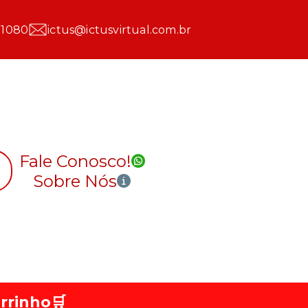
 1080
ictus@ictusvirtual.com.br
Fale Conosco!
Sobre Nós
rrinho
🛒