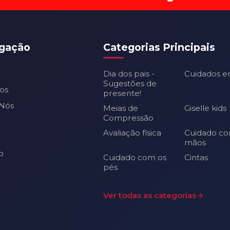
gação
Categorias Principais
Dia dos pais -
Cuidados e
Sugestões de
os
presente!
Nós
Meias de
Giselle kids
Compressão
Avaliação física
Cuidado co
mãos
o
Cuidado com os
Cintas
pés
Ver todas as categorias