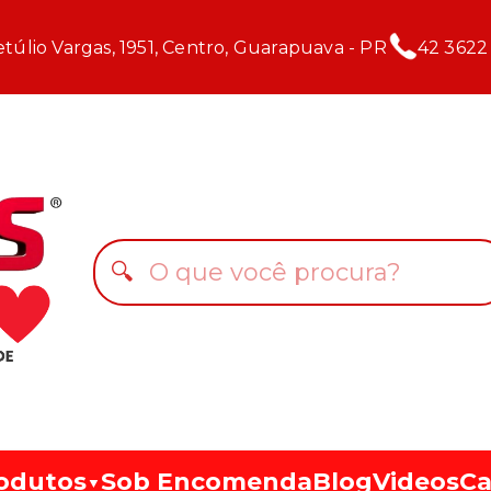
túlio Vargas, 1951, Centro, Guarapuava - PR
42 3622
🔍
odutos
Sob Encomenda
Blog
Videos
Ca
▼