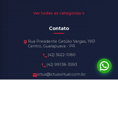
Ver todas as categorias
Contato
Rua Presidente Getúlio Vargas, 1951
Centro, Guarapuava - PR
(42) 3622-1080
(42) 99138-3593
ictus@ictusvirtual.com.br
Horário de Funcionamento
Seg - Sex: 8h30 às 18h30
Sábado: 8h30 às 13h