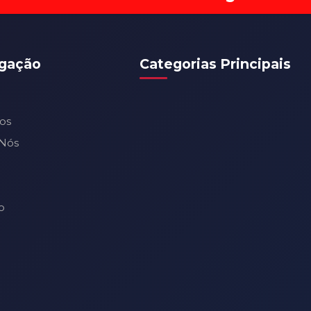
gação
Categorias Principais
os
Nós
o