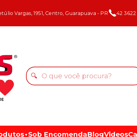
túlio Vargas, 1951, Centro, Guarapuava - PR
42 3622
🔍
odutos
Sob Encomenda
Blog
Videos
Ca
▼