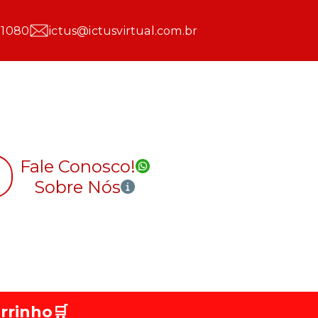
 1080
ictus@ictusvirtual.com.br
Fale Conosco!
Sobre Nós
rrinho
🛒