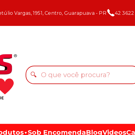
túlio Vargas, 1951, Centro, Guarapuava - PR
42 3622
🔍
odutos
Sob Encomenda
Blog
Videos
Ca
▼