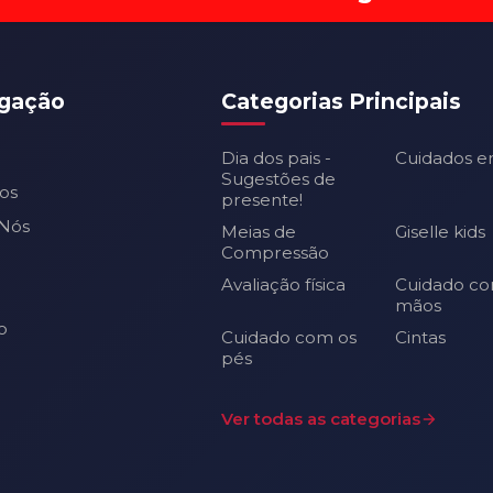
gação
Categorias Principais
Dia dos pais -
Cuidados e
Sugestões de
os
presente!
Nós
Meias de
Giselle kids
Compressão
Avaliação física
Cuidado co
mãos
o
Cuidado com os
Cintas
pés
Ver todas as categorias