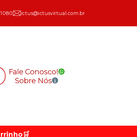
 1080
ictus@ictusvirtual.com.br
Fale Conosco!
Sobre Nós
rrinho
🛒