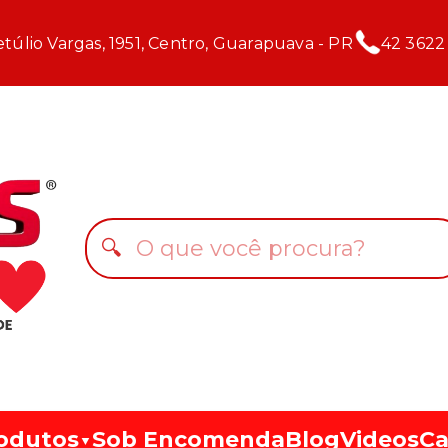
túlio Vargas, 1951, Centro, Guarapuava - PR
42 3622
🔍
odutos
Sob Encomenda
Blog
Videos
Ca
▼