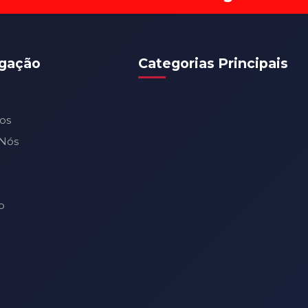
gação
Categorias Principais
os
Nós
o