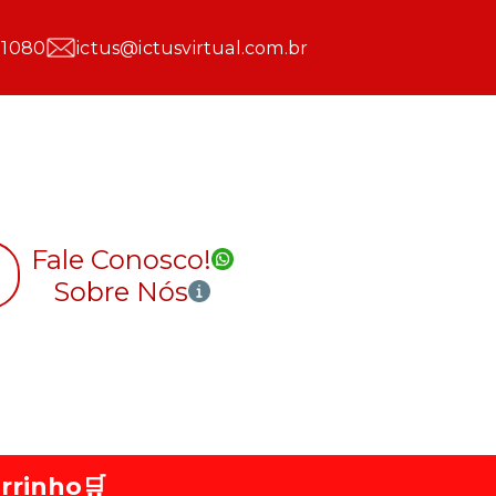
 1080
ictus@ictusvirtual.com.br
Fale Conosco!
Sobre Nós
rrinho
🛒