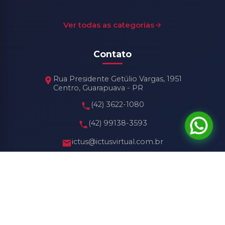
Ver todas as categorias
Contato
Rua Presidente Getúlio Vargas, 1951
Centro, Guarapuava - PR
(42) 3622-1080
(42) 99138-3593
ictus@ictusvirtual.com.br
Horário de Funcionamento
Seg - Sex: 8h30 às 18h30
Sábado: 8h30 às 13h