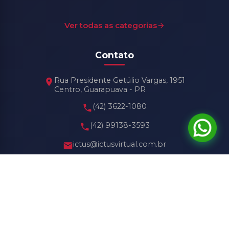
Ver todas as categorias
Contato
Rua Presidente Getúlio Vargas, 1951
Centro, Guarapuava - PR
(42) 3622-1080
(42) 99138-3593
ictus@ictusvirtual.com.br
Horário de Funcionamento
Seg - Sex: 8h30 às 18h30
Sábado: 8h30 às 13h