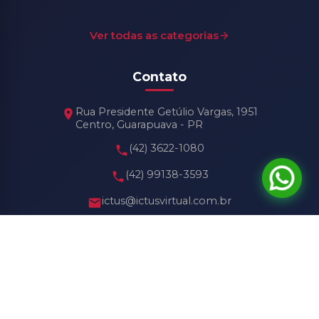
Ver todas as categorias
Contato
Rua Presidente Getúlio Vargas, 1951
Centro, Guarapuava - PR
(42) 3622-1080
(42) 99138-3593
ictus@ictusvirtual.com.br
Horário de Funcionamento
Seg - Sex: 8h30 às 18h30
Sábado: 8h30 às 13h