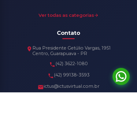
Ver todas as categorias
Contato
Rua Presidente Getúlio Vargas, 1951
Centro, Guarapuava - PR
(42) 3622-1080
(42) 99138-3593
ictus@ictusvirtual.com.br
Horário de Funcionamento
Seg - Sex: 8h30 às 18h30
Sábado: 8h30 às 13h