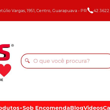
túlio Vargas, 1951, Centro, Guarapuava - PR
42 3622
🔍
odutos
Sob Encomenda
Blog
Videos
Ca
▼