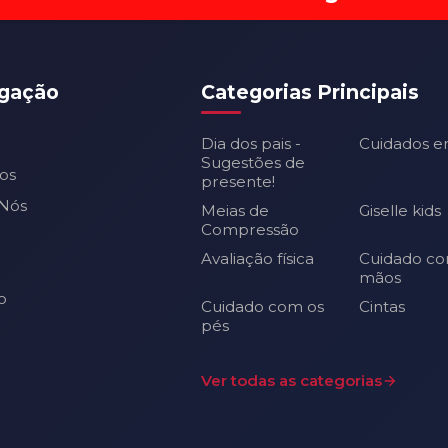
gação
Categorias Principais
Dia dos pais -
Cuidados e
Sugestões de
os
presente!
Nós
Meias de
Giselle kids
Compressão
Avaliação física
Cuidado co
mãos
o
Cuidado com os
Cintas
pés
Ver todas as categorias