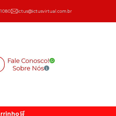
 1080
ictus@ictusvirtual.com.br
Fale Conosco!
Sobre Nós
rrinho
🛒