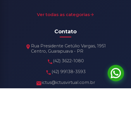
Ver todas as categorias
Contato
Rua Presidente Getúlio Vargas, 1951
Centro, Guarapuava - PR
(42) 3622-1080
(42) 99138-3593
ictus@ictusvirtual.com.br
Horário de Funcionamento
Seg - Sex: 8h30 às 18h30
Sábado: 8h30 às 13h