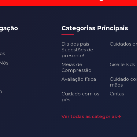
gação
Categorias Principais
Dia dos pais -
Cuidados e
Sugestões de
os
presente!
Nós
Meias de
Giselle kids
Compressão
Avaliação física
Cuidado co
mãos
o
Cuidado com os
Cintas
pés
Ver todas as categorias