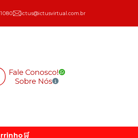
 1080
ictus@ictusvirtual.com.br
Fale Conosco!
Sobre Nós
rrinho
🛒