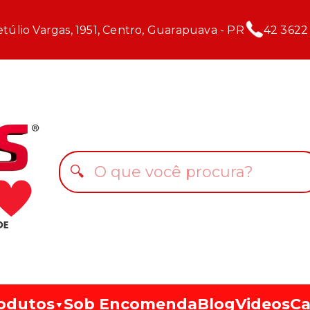
túlio Vargas, 1951, Centro, Guarapuava - PR
42 3622
🔍
odutos
Sob Encomenda
Blog
Videos
Ca
▼