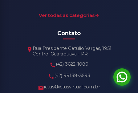
Ver todas as categorias
Contato
Rua Presidente Getúlio Vargas, 1951
Centro, Guarapuava - PR
(42) 3622-1080
(42) 99138-3593
ictus@ictusvirtual.com.br
Horário de Funcionamento
Seg - Sex: 8h30 às 18h30
Sábado: 8h30 às 13h