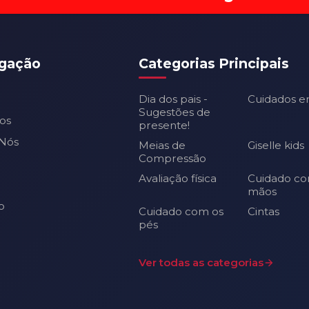
gação
Categorias Principais
Dia dos pais -
Cuidados e
Sugestões de
os
presente!
Nós
Meias de
Giselle kids
Compressão
Avaliação física
Cuidado co
mãos
o
Cuidado com os
Cintas
pés
Ver todas as categorias