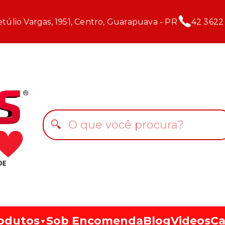
túlio Vargas, 1951, Centro, Guarapuava - PR
42 3622
🔍
odutos
Sob Encomenda
Blog
Videos
Ca
▼