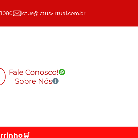
 1080
ictus@ictusvirtual.com.br
Fale Conosco!
Sobre Nós
rrinho
🛒