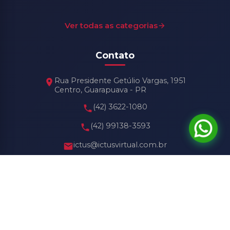
Ver todas as categorias
Contato
Rua Presidente Getúlio Vargas, 1951
Centro, Guarapuava - PR
(42) 3622-1080
(42) 99138-3593
ictus@ictusvirtual.com.br
Horário de Funcionamento
Seg - Sex: 8h30 às 18h30
Sábado: 8h30 às 13h