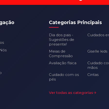
gação
Categorias Principais
Dia dos pais -
Cuidados e
Sugestões de
os
presente!
Nós
Meias de
Giselle kids
Compressão
Avaliação física
Cuidado co
mãos
o
Cuidado com os
Cintas
pés
Ver todas as categorias