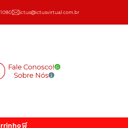
 1080
ictus@ictusvirtual.com.br
Fale Conosco!
Sobre Nós
rrinho
🛒