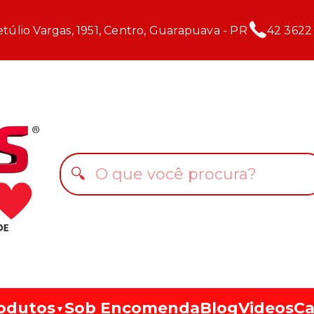
túlio Vargas, 1951, Centro, Guarapuava - PR
42 3622
🔍
odutos
Sob Encomenda
Blog
Videos
Ca
▼