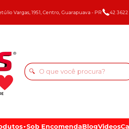
túlio Vargas, 1951, Centro, Guarapuava - PR
42 3622
🔍
odutos
Sob Encomenda
Blog
Videos
Ca
▼