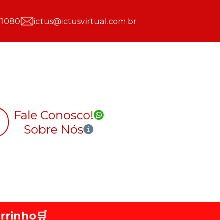
 1080
ictus@ictusvirtual.com.br
Fale Conosco!
Sobre Nós
rrinho
🛒