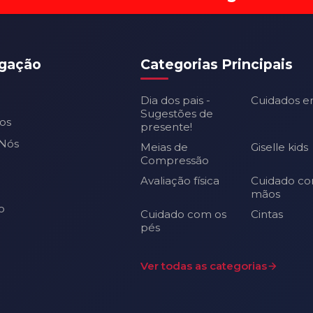
gação
Categorias Principais
Dia dos pais -
Cuidados e
Sugestões de
os
presente!
Nós
Meias de
Giselle kids
Compressão
Avaliação física
Cuidado co
mãos
o
Cuidado com os
Cintas
pés
Ver todas as categorias