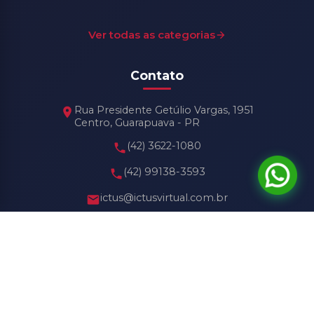
Ver todas as categorias
Contato
Rua Presidente Getúlio Vargas, 1951
Centro, Guarapuava - PR
(42) 3622-1080
(42) 99138-3593
ictus@ictusvirtual.com.br
Horário de Funcionamento
Seg - Sex: 8h30 às 18h30
Sábado: 8h30 às 13h