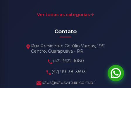
Ver todas as categorias
Contato
Rua Presidente Getúlio Vargas, 1951
Centro, Guarapuava - PR
(42) 3622-1080
(42) 99138-3593
ictus@ictusvirtual.com.br
Horário de Funcionamento
Seg - Sex: 8h30 às 18h30
Sábado: 8h30 às 13h